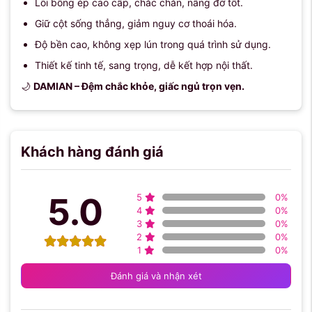
Lõi bông ép cao cấp, chắc chắn, nâng đỡ tốt.
Giữ cột sống thẳng, giảm nguy cơ thoái hóa.
Độ bền cao, không xẹp lún trong quá trình sử dụng.
Thiết kế tinh tế, sang trọng, dễ kết hợp nội thất.
🌙
DAMIAN – Đệm chắc khỏe, giấc ngủ trọn vẹn.
Khách hàng đánh giá
5.0
5
0
%
4
0
%
3
0
%
2
0
%
1
0
%
Đánh giá và nhận xét