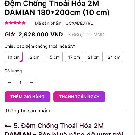
Đệm Chống Thoái Hóa 2M
DAMIAN 180*200cm
(10 cm)
Mã sản phẩm:
QCXADEJY6L
Giá:
2,928,000
VND
3,660,000
VND
Chiều cao đệm chống thoái hóa 2M:
10 cm
12 cm
15 cm
17 cm
21 cm
24 cm
Số lượng
THÊM GIỎ HÀNG
THANH TOÁN NGAY
Thông tin sản phẩm
🛏 5. Đệm Chống Thoái Hóa 2M
DAMIAN
– Bền bỉ và nâng đỡ vượt trội