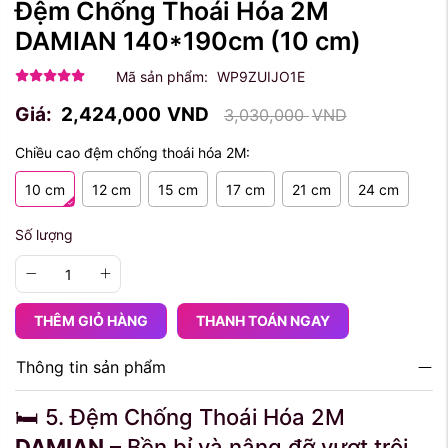
Đệm Chống Thoái Hóa 2M
DAMIAN 140*190cm
(10 cm)
Mã sản phẩm:
WP9ZUIJO1E
Giá:
2,424,000
VND
3,030,000
VND
Chiều cao đệm chống thoái hóa 2M:
10 cm
12 cm
15 cm
17 cm
21 cm
24 cm
Số lượng
THÊM GIỎ HÀNG
THANH TOÁN NGAY
Thông tin sản phẩm
🛏 5. Đệm Chống Thoái Hóa 2M
DAMIAN
– Bền bỉ và nâng đỡ vượt trội