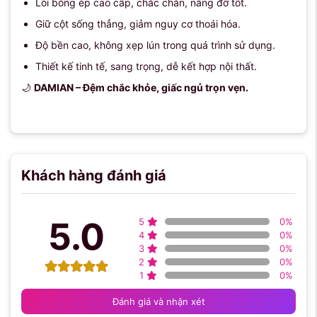
Lõi bông ép cao cấp, chắc chắn, nâng đỡ tốt.
Giữ cột sống thẳng, giảm nguy cơ thoái hóa.
Độ bền cao, không xẹp lún trong quá trình sử dụng.
Thiết kế tinh tế, sang trọng, dễ kết hợp nội thất.
🌙
DAMIAN – Đệm chắc khỏe, giấc ngủ trọn vẹn.
Khách hàng đánh giá
5.0
5
0
%
4
0
%
3
0
%
2
0
%
1
0
%
Đánh giá và nhận xét