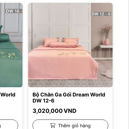
 World
Bộ Chăn Ga Gối Dream World
DW 12-6
3,020,000
VND
g
Thêm giỏ hàng