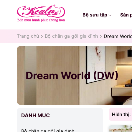
Bộ sưu tập
Sản 
Trang chủ
Bộ chăn ga gối gia đình
Dream Worl
Dream World (DW)
Hiển thị:
DANH MỤC
Bộ chăn ga gối gia đình