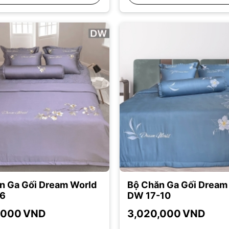
n Ga Gối Dream World
Bộ Chăn Ga Gối Dream
6
DW 17-10
,000
VND
3,020,000
VND