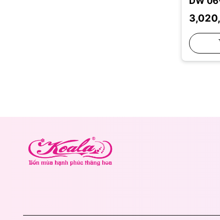
DW 06
7 cm
3,020
5 cm
200*220
180*200
160*200
120*190