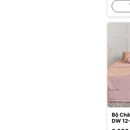
15 cm
12 cm
10 cm
200*220
180*200
160*200
150*190
140*190
120*190
Bộ Chă
DW 12