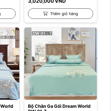
3,020,000
VND
g
Thêm giỏ hàng
 World
Bộ Chăn Ga Gối Dream World