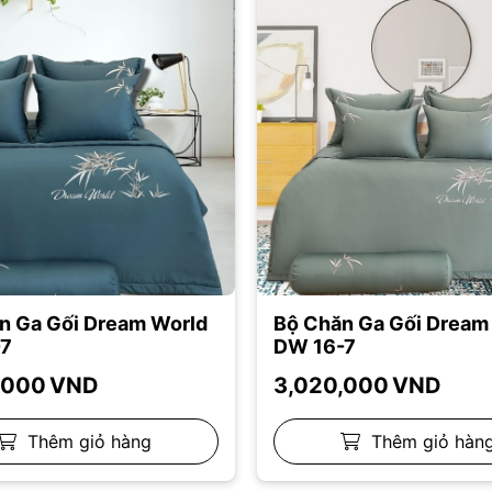
n Ga Gối Dream World
Bộ Chăn Ga Gối Dream
7
DW 16-7
,000
VND
3,020,000
VND
Thêm giỏ hàng
Thêm giỏ hàn