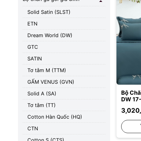
Solid Satin (SLST)
ETN
Dream World (DW)
GTC
SATIN
Tơ tằm M (TTM)
GẤM VENUS (GVN)
Bộ Chă
Solid A (SA)
DW 17-
Tơ tằm (TT)
3,020
Cotton Hàn Quốc (HQ)
CTN
Cotton S (CTS)