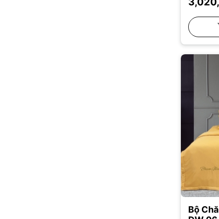
3,020
24 cm
21 cm
17 cm
15 cm
12 cm
10 cm
21 cm
18 cm
14 cm
Bộ Chă
9 cm