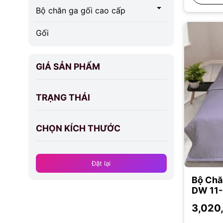
Bộ chăn ga gối cao cấp
Gối
GIÁ SẢN PHẨM
TRẠNG THÁI
Dưới 5 triệu
Từ 5 triệu đến 8 triệu
CHỌN KÍCH THƯỚC
Trên 8 triệu
Đặt lại
Bộ Chă
DW 11-
21 cm
3,020
17 cm