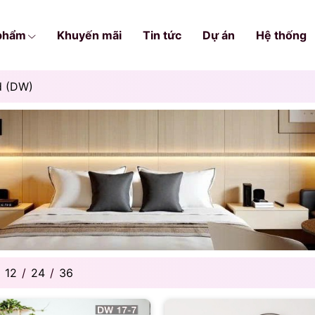
phẩm
Khuyến mãi
Tin tức
Dự án
Hệ thống
d (DW)
12
/
24
/
36