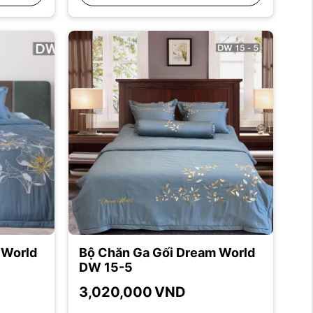
 World
Bộ Chăn Ga Gối Dream World
DW 15-5
3,020,000
VND