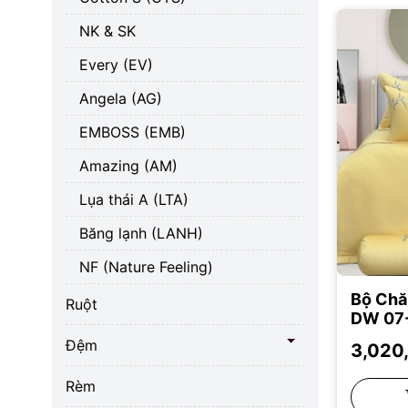
NK & SK
Every (EV)
Angela (AG)
EMBOSS (EMB)
Amazing (AM)
Lụa thái A (LTA)
Băng lạnh (LANH)
NF (Nature Feeling)
Bộ Chă
Ruột
DW 07
Đệm
3,020
Rèm