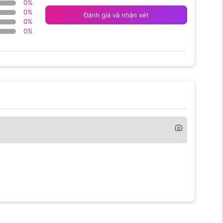
0
%
0
%
Đánh giá và nhận xét
0
%
0
%