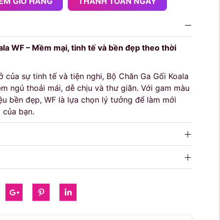
ÊM GIỎ HÀNG
THANH TOÁN NGAY
la WF – Mềm mại, tinh tế và bền đẹp theo thời
 của sự tinh tế và tiện nghi, Bộ Chăn Ga Gối Koala
m ngủ thoải mái, dễ chịu và thư giãn. Với gam màu
iệu bền đẹp, WF là lựa chọn lý tưởng để làm mới
 của bạn.