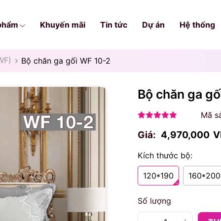
phẩm
Khuyến mãi
Tin tức
Dự án
Hệ thống
WF)
Bộ chăn ga gối WF 10-2
Bộ chăn ga g
Mã s
Giá:
4,970,000
V
Kích thước bộ:
120*190
160*200
Số lượng