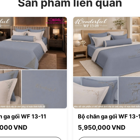
Sản phẩm liên quan
n ga gối WF 13-11
Bộ chăn ga gối WF 13-
,000
VND
5,950,000
VND