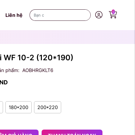
0
Liên hệ
ối WF 10-2
(120*190)
ản phẩm:
AOBHRGKLT6
ND
180*200
200*220