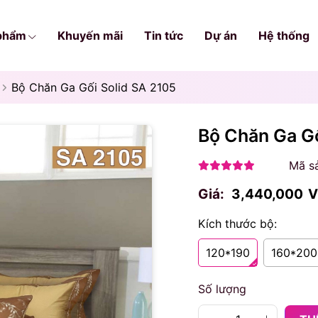
phẩm
Khuyến mãi
Tin tức
Dự án
Hệ thống
Bộ Chăn Ga Gối Solid SA 2105
Bộ Chăn Ga G
Mã s
Giá:
3,440,000
V
Kích thước bộ:
120*190
160*200
Số lượng