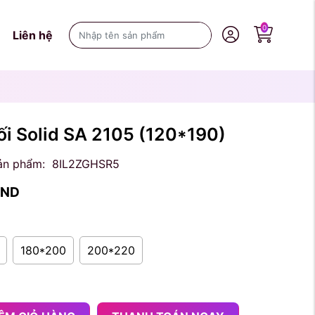
0
Liên hệ
ối Solid SA 2105
(120*190)
ản phẩm:
8IL2ZGHSR5
ND
180*200
200*220