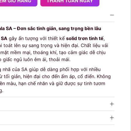
ÊM GIỎ HÀNG
THANH TOÁN NGAY
a SA – Đơn sắc tinh giản, sang trọng bền lâu
 SA
gây ấn tượng với thiết kế
solid trơn tinh tế
,
 toát lên sự sang trọng và hiện đại. Chất liệu vải
mặt mềm mại, thoáng khí, tạo cảm giác dễ chịu
 giấc ngủ luôn êm ái, thoải mái.
 nhã của SA giúp dễ dàng phối hợp với nhiều
ừ tối giản, hiện đại cho đến ấm áp, cổ điển. Không
ền màu, hạn chế nhăn và giữ được sự tinh tươm
g.