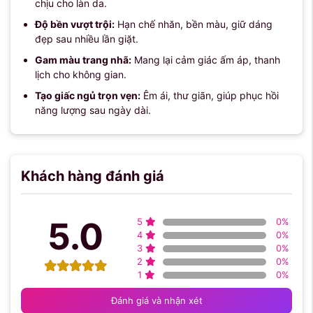
chịu cho làn da.
Độ bền vượt trội:
Hạn chế nhăn, bền màu, giữ dáng
đẹp sau nhiều lần giặt.
Gam màu trang nhã:
Mang lại cảm giác ấm áp, thanh
lịch cho không gian.
Tạo giấc ngủ trọn vẹn:
Êm ái, thư giãn, giúp phục hồi
năng lượng sau ngày dài.
Khách hàng đánh giá
5.0
5
0
%
4
0
%
3
0
%
2
0
%
1
0
%
Đánh giá và nhận xét