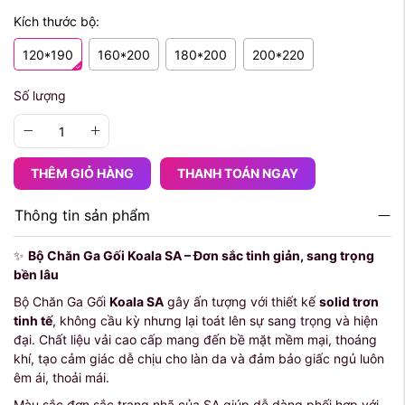
Kích thước bộ:
120*190
160*200
180*200
200*220
Số lượng
THÊM GIỎ HÀNG
THANH TOÁN NGAY
Thông tin sản phẩm
✨
Bộ Chăn Ga Gối Koala SA – Đơn sắc tinh giản, sang trọng
bền lâu
Bộ Chăn Ga Gối
Koala SA
gây ấn tượng với thiết kế
solid trơn
tinh tế
, không cầu kỳ nhưng lại toát lên sự sang trọng và hiện
đại. Chất liệu vải cao cấp mang đến bề mặt mềm mại, thoáng
khí, tạo cảm giác dễ chịu cho làn da và đảm bảo giấc ngủ luôn
êm ái, thoải mái.
Màu sắc đơn sắc trang nhã của SA giúp dễ dàng phối hợp với