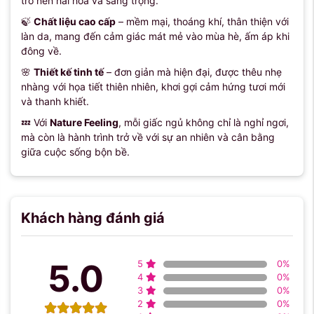
trở nên hài hòa và sang trọng.
🍃
Chất liệu cao cấp
– mềm mại, thoáng khí, thân thiện với
làn da, mang đến cảm giác mát mẻ vào mùa hè, ấm áp khi
đông về.
🌸
Thiết kế tinh tế
– đơn giản mà hiện đại, được thêu nhẹ
nhàng với họa tiết thiên nhiên, khơi gợi cảm hứng tươi mới
và thanh khiết.
💤 Với
Nature Feeling
, mỗi giấc ngủ không chỉ là nghỉ ngơi,
mà còn là hành trình trở về với sự an nhiên và cân bằng
giữa cuộc sống bộn bề.
Khách hàng đánh giá
5.0
5
0
%
4
0
%
3
0
%
2
0
%