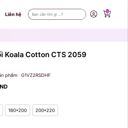
0
Liên hệ
ối Koala Cotton CTS 2059
ản phẩm:
G1VZ2RSDHF
ND
180*200
200*220