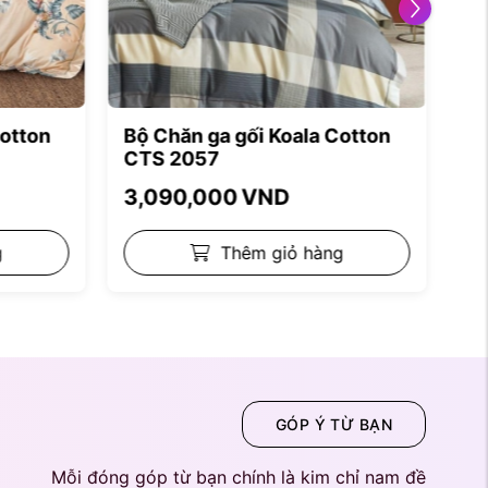
Cotton
Bộ Chăn ga gối Koala Cotton
Bộ
CTS 2057
C
3,090,000
VND
3
g
Thêm giỏ hàng
GÓP Ý TỪ BẠN
Mỗi đóng góp từ bạn chính là kim chỉ nam đề