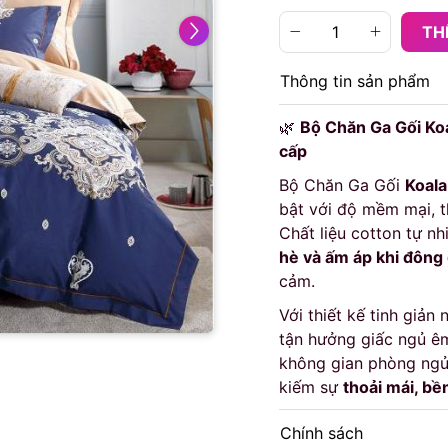
TH
Thông tin sản phẩm
🌿
Bộ Chăn Ga Gối Koa
cấp
Bộ Chăn Ga Gối
Koal
bật với độ mềm mại, t
Chất liệu cotton tự n
hè và ấm áp khi đông
cảm.
Với thiết kế tinh giả
tận hưởng giấc ngủ êm 
không gian phòng ngủ.
kiếm sự
thoải mái, bền
Chính sách