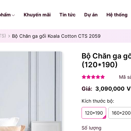
phẩm
Khuyến mãi
Tin tức
Dự án
Hệ thống
TS)
Bộ Chăn ga gối Koala Cotton CTS 2059
Bộ Chăn ga g
(120*190)
Mã s
Giá:
3,090,000
V
Kích thước bộ:
120*190
160*200
Số lượng