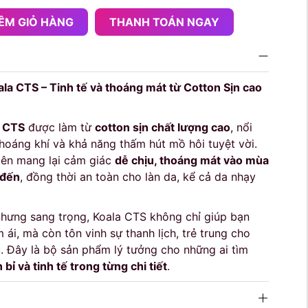
ÊM GIỎ HÀNG
THANH TOÁN NGAY
la CTS – Tinh tế và thoáng mát từ Cotton Sịn cao
a CTS
được làm từ
cotton sịn chất lượng cao
, nổi
hoáng khí và khả năng thấm hút mồ hôi tuyệt vời.
hiên mang lại cảm giác
dễ chịu, thoáng mát vào mùa
 đến
, đồng thời an toàn cho làn da, kể cả da nhạy
n nhưng sang trọng, Koala CTS không chỉ giúp bạn
ái, mà còn tôn vinh sự thanh lịch, trẻ trung cho
 Đây là bộ sản phẩm lý tưởng cho những ai tìm
 bỉ và tinh tế trong từng chi tiết
.