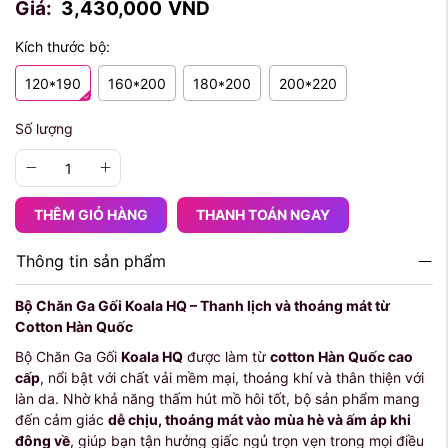
Giá:
3,430,000
VND
Kích thước bộ:
120*190
160*200
180*200
200*220
Số lượng
THÊM GIỎ HÀNG
THANH TOÁN NGAY
Thông tin sản phẩm
Bộ Chăn Ga Gối Koala HQ – Thanh lịch và thoáng mát từ
Cotton Hàn Quốc
Bộ Chăn Ga Gối
Koala HQ
được làm từ
cotton Hàn Quốc cao
cấp
, nổi bật với chất vải mềm mại, thoáng khí và thân thiện với
làn da. Nhờ khả năng thấm hút mồ hôi tốt, bộ sản phẩm mang
đến cảm giác
dễ chịu, thoáng mát vào mùa hè và ấm áp khi
đông về
, giúp bạn tận hưởng giấc ngủ trọn vẹn trong mọi điều