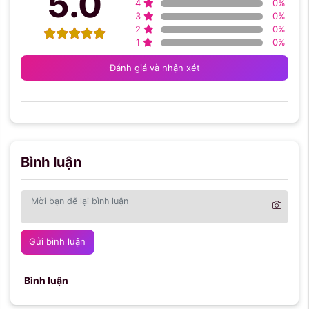
5.0
4
0
%
3
0
%
2
0
%
1
0
%
Đánh giá và nhận xét
Bình luận
Gửi bình luận
Bình luận