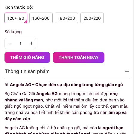
Kích thước bộ:
120*190
160*200
180*200
200*220
Số lượng
THÊM GIỎ HÀNG
THANH TOÁN NGAY
Thông tin sản phẩm
🌸
Angela AG – Chạm đến sự dịu dàng trong từng giấc ngủ
Bộ Chăn Ga Gối
Angela AG
mang trong mình nét đẹp
nhẹ
nhàng và lãng mạn
, như một lời thì thầm dịu êm đưa bạn vào
giấc ngủ ngọt ngào. Chất vải mềm mại ôm lấy cơ thể, gam màu
trang nhã và họa tiết tinh tế khiến căn phòng trở nên
ấm áp và
đầy cảm xúc
.
Angela AG không chỉ là bộ chăn ga gối, mà còn là
người bạn
đồng hành của những giây phút nghỉ ngơi
, mang đến sự cân