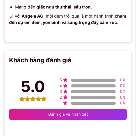
Mang đến
giấc ngủ thư thái, sâu trọn
.
🌙 Với
Angela AG
, mỗi đêm trôi qua là một hành trình
chạm
đến sự êm đềm, yên bình và sang trọng đầy cảm xúc
.
Khách hàng đánh giá
5.0
5
0
%
4
0
%
3
0
%
2
0
%
1
0
%
Đánh giá và nhận xét