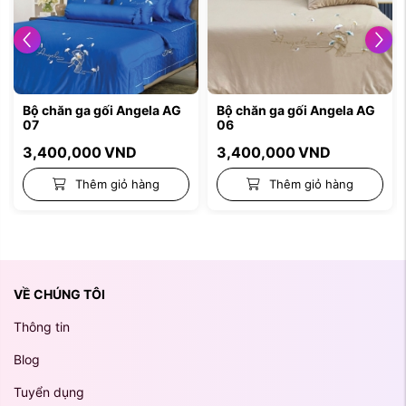
 gối Angela AG
Bộ chăn ga gối Angela AG
Bộ chăn ga gố
06
05
00
VND
3,400,000
VND
3,400,000
êm giỏ hàng
Thêm giỏ hàng
Thêm 
VỀ CHÚNG TÔI
Thông tin
Blog
Tuyển dụng